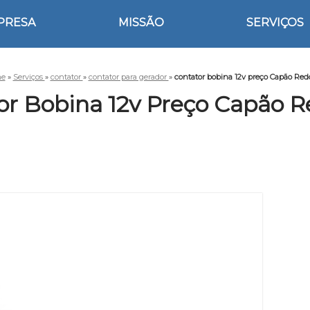
PRESA
MISSÃO
SERVIÇOS
e
»
Serviços
»
contator
»
contator para gerador
»
contator bobina 12v preço Capão Re
or Bobina 12v Preço Capão 