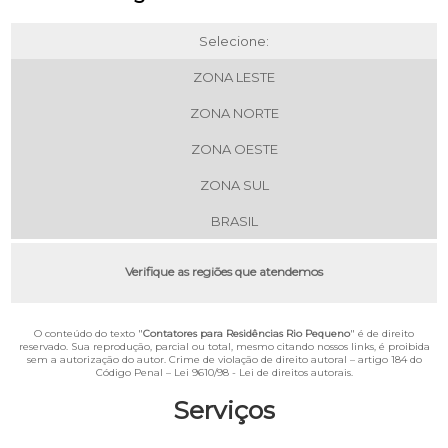
Selecione:
ZONA LESTE
ZONA NORTE
ZONA OESTE
ZONA SUL
BRASIL
Verifique as regiões que atendemos
O conteúdo do texto "
Contatores para Residências Rio Pequeno
" é de direito
reservado. Sua reprodução, parcial ou total, mesmo citando nossos links, é proibida
sem a autorização do autor. Crime de violação de direito autoral – artigo 184 do
Código Penal –
Lei 9610/98 - Lei de direitos autorais
.
Serviços