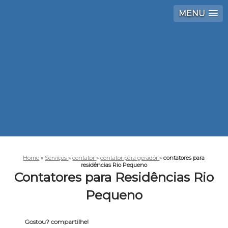
MENU
Home
»
Serviços
»
contator
»
contator para gerador
»
contatores para
residências Rio Pequeno
Contatores para Residências Rio
Pequeno
Gostou? compartilhe!