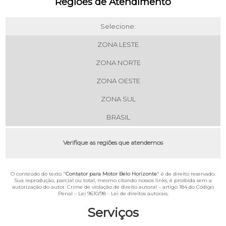
Regiões de Atendimento
Selecione:
ZONA LESTE
ZONA NORTE
ZONA OESTE
ZONA SUL
BRASIL
Verifique as regiões que atendemos
O conteúdo do texto "
Contator para Motor Belo Horizonte
" é de direito reservado.
Sua reprodução, parcial ou total, mesmo citando nossos links, é proibida sem a
autorização do autor. Crime de violação de direito autoral – artigo 184 do Código
Penal –
Lei 9610/98 - Lei de direitos autorais
.
Serviços