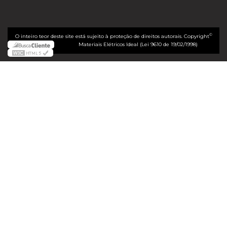
©
O inteiro teor deste site está sujeito à proteção de direitos autorais. Copyright
Materiais Elétricos Ideal (Lei 9610 de 19/02/1998)