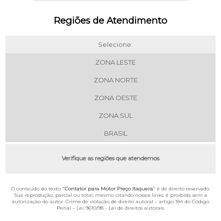
Regiões de Atendimento
Selecione:
ZONA LESTE
ZONA NORTE
ZONA OESTE
ZONA SUL
BRASIL
Verifique as regiões que atendemos
O conteúdo do texto "
Contator para Motor Preço Itaquera
" é de direito reservado.
Sua reprodução, parcial ou total, mesmo citando nossos links, é proibida sem a
autorização do autor. Crime de violação de direito autoral – artigo 184 do Código
Penal –
Lei 9610/98 - Lei de direitos autorais
.