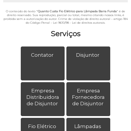
O conteúdo do texto "
Quanto Custa Fio Elétrico para Lâmpada Barra Funda
" é de
direito reservado. Sua reprodução, parcial ou total, mesmo citando nossos links, é
proibida sem a autorização do autor. Crime de violação de direito autoral – artigo 184
do Código Penal –
Lei 9610/98 - Lei de direitos autorais
.
Serviços
Contator
Disjuntor
Empresa
Empresa
Distribuidora
Fornecedora
de Disjuntor
de Disjuntor
Fio Elétrico
Lâmpadas