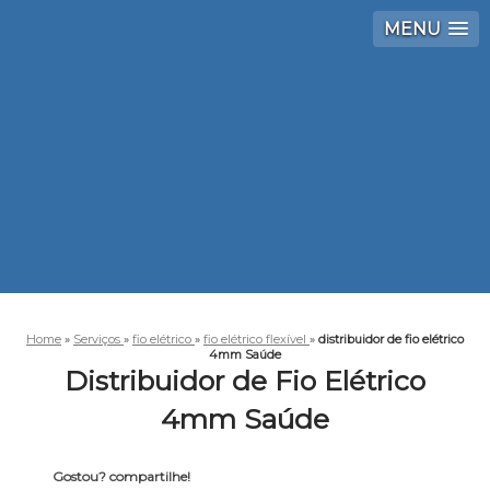
MENU
Home
»
Serviços
»
fio elétrico
»
fio elétrico flexível
»
distribuidor de fio elétrico
4mm Saúde
Distribuidor de Fio Elétrico
4mm Saúde
Gostou? compartilhe!