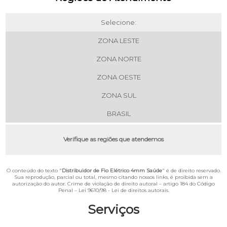
Selecione:
ZONA LESTE
ZONA NORTE
ZONA OESTE
ZONA SUL
BRASIL
Verifique as regiões que atendemos
O conteúdo do texto "
Distribuidor de Fio Elétrico 4mm Saúde
" é de direito reservado.
Sua reprodução, parcial ou total, mesmo citando nossos links, é proibida sem a
autorização do autor. Crime de violação de direito autoral – artigo 184 do Código
Penal –
Lei 9610/98 - Lei de direitos autorais
.
Serviços