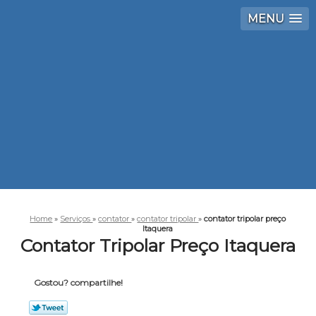
MENU
Home
»
Serviços
»
contator
»
contator tripolar
»
contator tripolar preço
Itaquera
Contator Tripolar Preço Itaquera
Gostou? compartilhe!