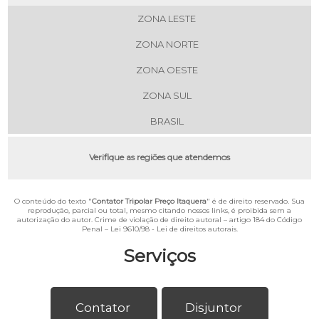
ZONA LESTE
ZONA NORTE
ZONA OESTE
ZONA SUL
BRASIL
Verifique as regiões que atendemos
O conteúdo do texto "
Contator Tripolar Preço Itaquera
" é de direito reservado. Sua
reprodução, parcial ou total, mesmo citando nossos links, é proibida sem a
autorização do autor. Crime de violação de direito autoral – artigo 184 do Código
Penal –
Lei 9610/98 - Lei de direitos autorais
.
Serviços
Contator
Disjuntor