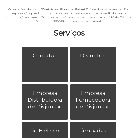
O conteúdo do texto "
Contatores Bipolares Butantã
" é de direito reservado. Sua
reprodução, parcial ou total, mesmo citando nossos links, é proibida sem a
autorização do autor. Crime de violação de direito autoral – artigo 184 do Código
Penal –
Lei 9610/98 - Lei de direitos autorais
.
Serviços
Contator
Disjuntor
Empresa
Empresa
Distribuidora
Fornecedora
de Disjuntor
de Disjuntor
Fio Elétrico
Lâmpadas