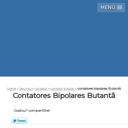
MENU
Home
»
Serviços
»
contator
»
contator tripolar
»
contatores bipolares Butantã
Contatores Bipolares Butantã
Gostou? compartilhe!