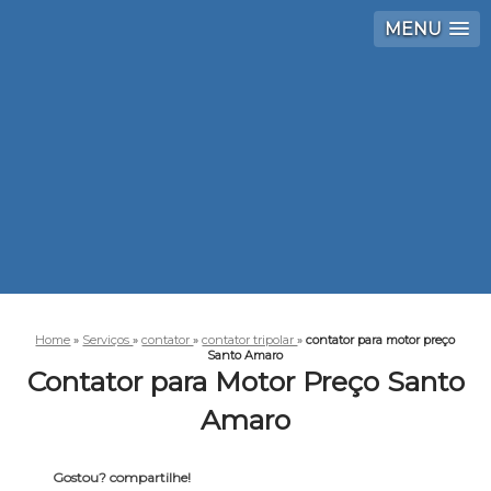
MENU
Home
»
Serviços
»
contator
»
contator tripolar
»
contator para motor preço
Santo Amaro
Contator para Motor Preço Santo
Amaro
Gostou? compartilhe!