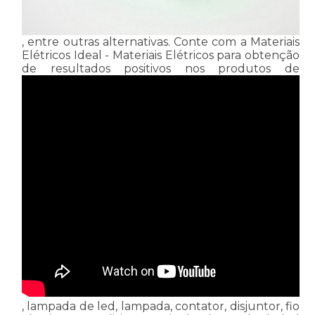
, entre outras alternativas. Conte com a Materiais
Elétricos Ideal - Materiais Elétricos para obtenção
de resultados positivos nos produtos de
, lampada de led, lampada, contator, disjuntor, fio