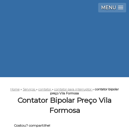
MENU
Home
»
Serviços
»
contator
»
contator para interruptor
»
contator bipolar
preço Vila Formosa
Contator Bipolar Preço Vila
Formosa
Gostou? compartilhe!