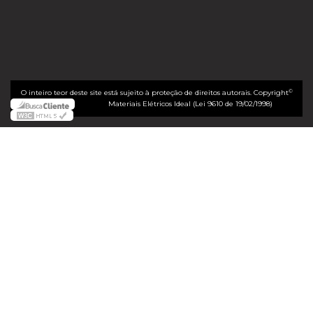
©
O inteiro teor deste site está sujeito à proteção de direitos autorais. Copyright
Materiais Elétricos Ideal (Lei 9610 de 19/02/1998)