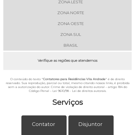
ZONA LESTE
ZONA NORTE
ZONA OESTE
ZONA SUL
BRASIL
Verifique as regiões que atendemos
O conteúdo do texto "
Contatores para Residências Vila Andrade
" é de direito
reservado. Sua reprodução, parcial ou total, mesmo citando nossos links, é proibida
sem a autorização do autor. Crime de violação de direito autoral – artigo 184 do
Código Penal –
Lei 9610/98 - Lei de direitos autorais
.
Serviços
Contator
Disjuntor