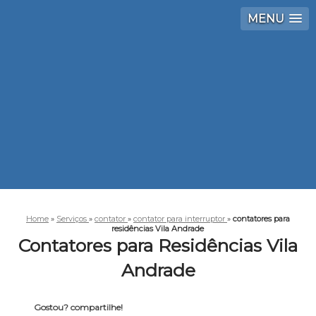
MENU
Home
»
Serviços
»
contator
»
contator para interruptor
»
contatores para
residências Vila Andrade
Contatores para Residências Vila
Andrade
Gostou? compartilhe!