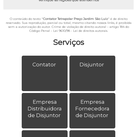
O conteúdo do texto "
Contator Tetrapolar Preço Jardim São Luiz
" é de direito
reservado. Sua reprodução, parcial ou total, mesmo citando nossos links, é proibida
sem a autorização do autor. Crime de violação de direito autoral – artigo 184 do
Código Penal –
Lei 9610/98 - Lei de direitos autorais
.
Serviços
Contator
Disjuntor
Empresa
Empresa
Distribuidora
Fornecedora
de Disjuntor
de Disjuntor