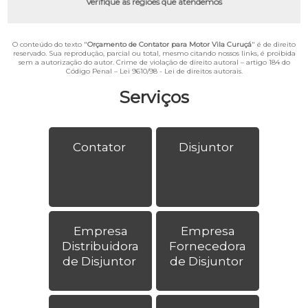
Verifique as regiões que atendemos
O conteúdo do texto "
Orçamento de Contator para Motor Vila Curuçá
" é de direito
reservado. Sua reprodução, parcial ou total, mesmo citando nossos links, é proibida
sem a autorização do autor. Crime de violação de direito autoral – artigo 184 do
Código Penal –
Lei 9610/98 - Lei de direitos autorais
.
Serviços
Contator
Disjuntor
Empresa
Empresa
Distribuidora
Fornecedora
de Disjuntor
de Disjuntor