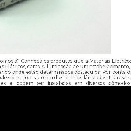
mpeia? Conheça os produtos que a Materiais Elétricos Id
is Elétricos, como A iluminação de um estabelecimento, 
ndo onde estão determinados obstáculos. Por conta di
pode ser encontrado em dois tipos: as lâmpadas fluores
ulares e podem ser instaladas em diversos cômodos