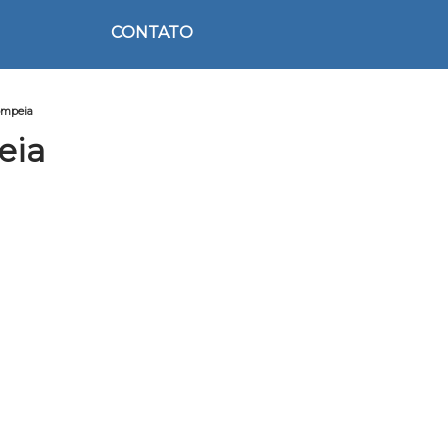
CONTATO
ompeia
eia