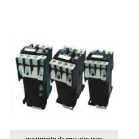
orçamento de contator para