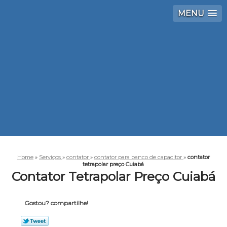
MENU
Home
»
Serviços
»
contator
»
contator para banco de capacitor
»
contator
tetrapolar preço Cuiabá
Contator Tetrapolar Preço Cuiabá
Gostou? compartilhe!