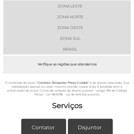
ZONA LESTE
ZONA NORTE
ZONA OESTE
ZONA SUL
BRASIL
Verifique as regiões que atendemos
O conteúdo do texto "
Contator Tetrapolar Preço Cuiabá
" é de direito reservado. Sua
reprodução, parcial ou total, mesmo citando nossos links, é proibida sem a
autorização do autor. Crime de violação de direito autoral – artigo 184 do Código
Penal –
Lei 9610/98 - Lei de direitos autorais
.
Serviços
Contator
Disjuntor