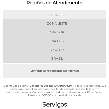
Regiões de Atendimento
Selecione:
ZONA LESTE
ZONA NORTE
ZONA OESTE
ZONA SUL
BRASIL
Verifique as regiões que atendemos
O conteúdo do texto "
Contatores Bobinas 12v Artur Alvim
" é de direito reservado. Sua
reprodução, parcial ou total, mesmo citando nossos links, é proibida sem a
autorização do autor. Crime de violação de direito autoral – artigo 184 do Código
Penal –
Lei 9610/98 - Lei de direitos autorais
.
Serviços