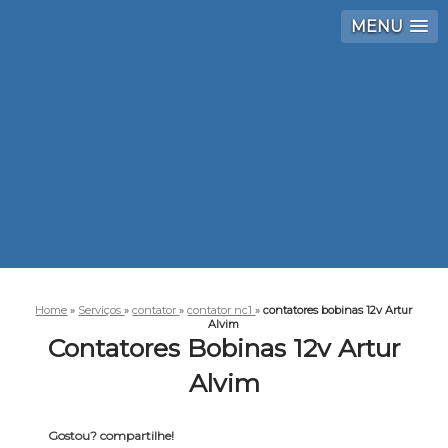
MENU
Home
»
Serviços
»
contator
»
contator nc1
»
contatores bobinas 12v Artur
Alvim
Contatores Bobinas 12v Artur
Alvim
Gostou? compartilhe!