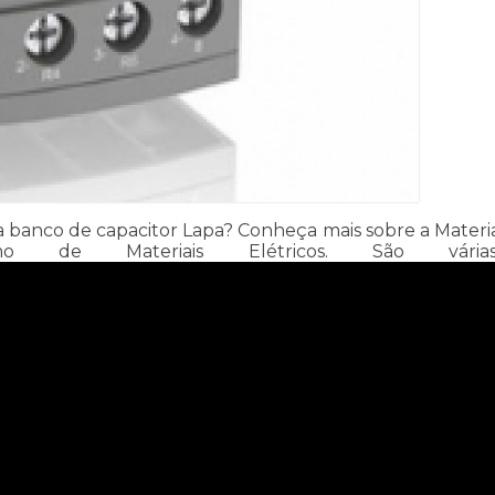
anco de capacitor Lapa? Conheça mais sobre a Materiais E
de Materiais Elétricos. São vária