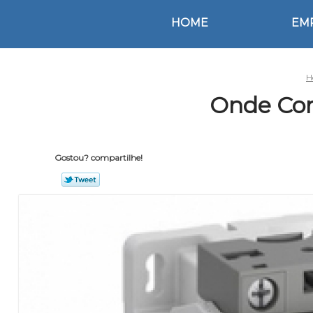
HOME
EM
H
Onde Com
Gostou? compartilhe!