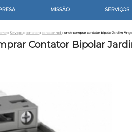
PRESA
MISSÃO
SERVIÇOS
ome
»
Serviços
»
contator
»
contator nc1
»
onde comprar contator bipolar Jardim Ânge
prar Contator Bipolar Jard