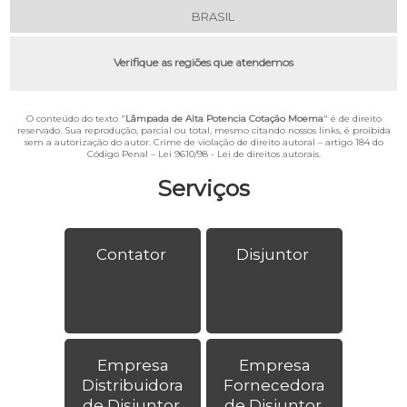
BRASIL
Verifique as regiões que atendemos
O conteúdo do texto "
Lâmpada de Alta Potencia Cotação Moema
" é de direito
reservado. Sua reprodução, parcial ou total, mesmo citando nossos links, é proibida
sem a autorização do autor. Crime de violação de direito autoral – artigo 184 do
Código Penal –
Lei 9610/98 - Lei de direitos autorais
.
Serviços
Contator
Disjuntor
Empresa
Empresa
Distribuidora
Fornecedora
de Disjuntor
de Disjuntor