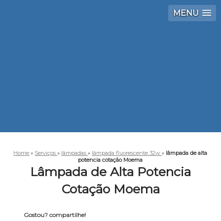
MENU
Home
»
Serviços
»
lâmpadas
»
lâmpada fluorescente 32w
»
lâmpada de alta
potencia cotação Moema
Lâmpada de Alta Potencia
Cotação Moema
Gostou? compartilhe!