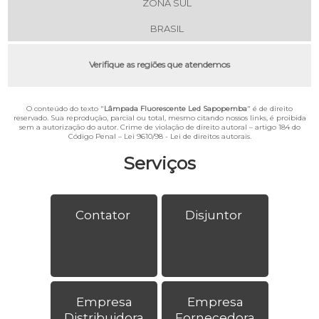
ZONA SUL
BRASIL
Verifique as regiões que atendemos
O conteúdo do texto "
Lâmpada Fluorescente Led Sapopemba
" é de direito
reservado. Sua reprodução, parcial ou total, mesmo citando nossos links, é proibida
sem a autorização do autor. Crime de violação de direito autoral – artigo 184 do
Código Penal –
Lei 9610/98 - Lei de direitos autorais
.
Serviços
Contator
Disjuntor
Empresa
Empresa
Distribuidora
Fornecedora