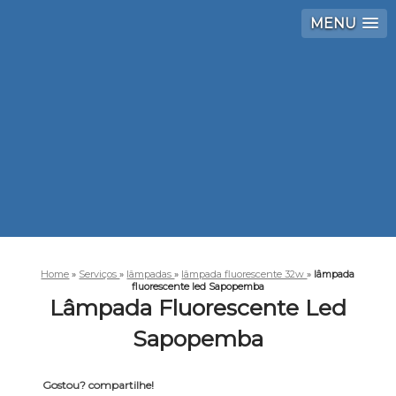
MENU
Home
»
Serviços
»
lâmpadas
»
lâmpada fluorescente 32w
»
lâmpada
fluorescente led Sapopemba
Lâmpada Fluorescente Led
Sapopemba
Gostou? compartilhe!