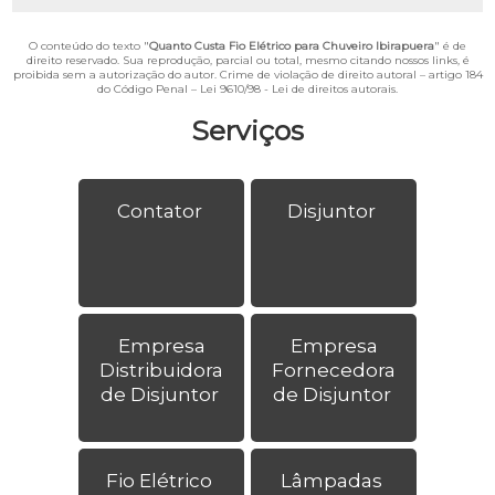
O conteúdo do texto "
Quanto Custa Fio Elétrico para Chuveiro Ibirapuera
" é de
direito reservado. Sua reprodução, parcial ou total, mesmo citando nossos links, é
proibida sem a autorização do autor. Crime de violação de direito autoral – artigo 184
do Código Penal –
Lei 9610/98 - Lei de direitos autorais
.
Serviços
Contator
Disjuntor
Empresa
Empresa
Distribuidora
Fornecedora
de Disjuntor
de Disjuntor
Fio Elétrico
Lâmpadas