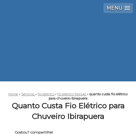
MENU
Home
»
Serviços
»
fio elétrico
»
fio elétrico flexível
»
quanto custa fio elétrico
para chuveiro Ibirapuera
Quanto Custa Fio Elétrico para
Chuveiro Ibirapuera
Gostou? compartilhe!