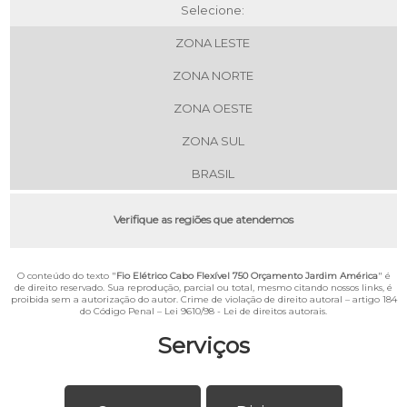
Selecione:
ZONA LESTE
ZONA NORTE
ZONA OESTE
ZONA SUL
BRASIL
Verifique as regiões que atendemos
O conteúdo do texto "
Fio Elétrico Cabo Flexível 750 Orçamento Jardim América
" é
de direito reservado. Sua reprodução, parcial ou total, mesmo citando nossos links, é
proibida sem a autorização do autor. Crime de violação de direito autoral – artigo 184
do Código Penal –
Lei 9610/98 - Lei de direitos autorais
.
Serviços