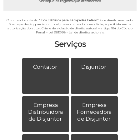
Verifique as regiões que atendemos
O conteúdo do texto "
Fios Elétricos para Lâmpadas Belém
" é de direito reservado.
Sua reprodução, parcial ou total, mesmo citando nossos links, é proibida sem a
autorização do autor. Crime de violação de direito autoral – artigo 184 do Código
Penal –
Lei 9610/98 - Lei de direitos autorais
.
Serviços
Contator
Disjuntor
Empresa
Empresa
Distribuidora
Fornecedora
de Disjuntor
de Disjuntor