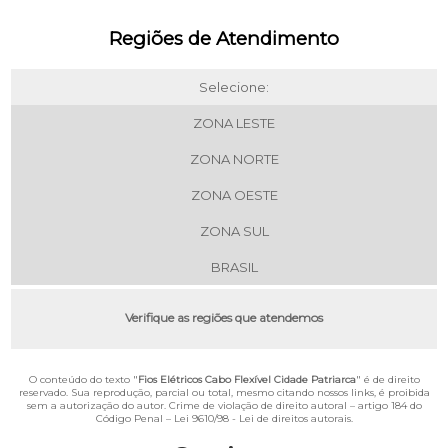
Regiões de Atendimento
Selecione:
ZONA LESTE
ZONA NORTE
ZONA OESTE
ZONA SUL
BRASIL
Verifique as regiões que atendemos
O conteúdo do texto "
Fios Elétricos Cabo Flexível Cidade Patriarca
" é de direito
reservado. Sua reprodução, parcial ou total, mesmo citando nossos links, é proibida
sem a autorização do autor. Crime de violação de direito autoral – artigo 184 do
Código Penal –
Lei 9610/98 - Lei de direitos autorais
.