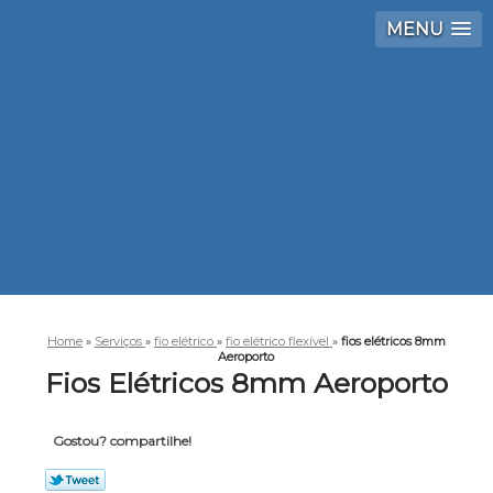
MENU
Home
»
Serviços
»
fio elétrico
»
fio elétrico flexível
»
fios elétricos 8mm
Aeroporto
Fios Elétricos 8mm Aeroporto
Gostou? compartilhe!