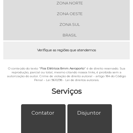
ZONA NORTE
ZONA OESTE
ZONA SUL
BRASIL
Verifique as regiões que atendemos
O conteúdo do texto "
Fios Elétricos 8mm Aeroporto
" é de direito reservado. Sua
reprodução, parcial ou total, mesmo citando nossos links, é proibida sem a
autorização do autor. Crime de violação de direito autoral – artigo 184 do Código
Penal –
Lei 9610/98 - Lei de direitos autorais
.
Serviços
Contator
Disjuntor