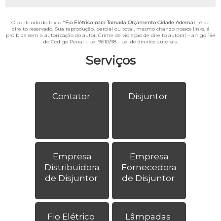
O conteúdo do texto "
Fio Elétrico para Tomada Orçamento Cidade Ademar
" é de
direito reservado. Sua reprodução, parcial ou total, mesmo citando nossos links, é
proibida sem a autorização do autor. Crime de violação de direito autoral – artigo 184
do Código Penal –
Lei 9610/98 - Lei de direitos autorais
.
Serviços
Contator
Disjuntor
Empresa
Empresa
Distribuidora
Fornecedora
de Disjuntor
de Disjuntor
Fio Elétrico
Lâmpadas