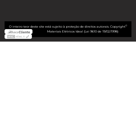
©
O inteiro teor deste site está sujeito à proteção de direitos autorais. Copyright
Materiais Elétricos Ideal (Lei 9610 de 19/02/1998)