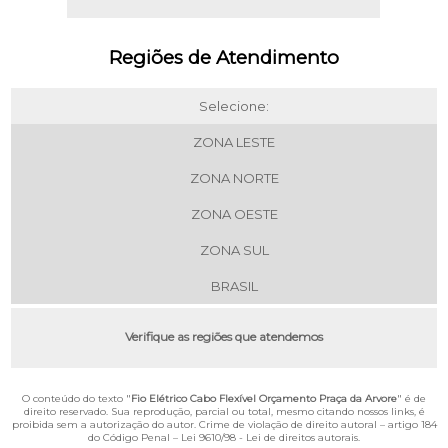
Regiões de Atendimento
Selecione:
ZONA LESTE
ZONA NORTE
ZONA OESTE
ZONA SUL
BRASIL
Verifique as regiões que atendemos
O conteúdo do texto "
Fio Elétrico Cabo Flexível Orçamento Praça da Arvore
" é de
direito reservado. Sua reprodução, parcial ou total, mesmo citando nossos links, é
proibida sem a autorização do autor. Crime de violação de direito autoral – artigo 184
do Código Penal –
Lei 9610/98 - Lei de direitos autorais
.