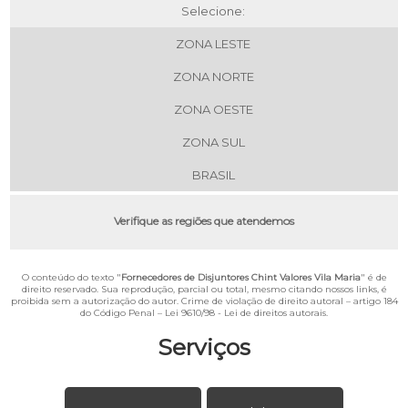
Selecione:
ZONA LESTE
ZONA NORTE
ZONA OESTE
ZONA SUL
BRASIL
Verifique as regiões que atendemos
O conteúdo do texto "
Fornecedores de Disjuntores Chint Valores Vila Maria
" é de
direito reservado. Sua reprodução, parcial ou total, mesmo citando nossos links, é
proibida sem a autorização do autor. Crime de violação de direito autoral – artigo 184
do Código Penal –
Lei 9610/98 - Lei de direitos autorais
.
Serviços