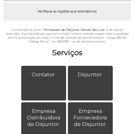
Verifique as regiões que atendemos
O conteúdo do texto "
Fornecedor de Disjuntor Valores São Luís
" é de direito
reservado. Sua reprodução, parcial ou total, mesmo citando nossos links, é proibida
sem a autorização do autor. Crime de violação de direito autoral – artigo 184 do
Código Penal –
Lei 9610/98 - Lei de direitos autorais
.
Serviços
Contator
Disjuntor
Empresa
Empresa
Distribuidora
Fornecedora
de Disjuntor
de Disjuntor