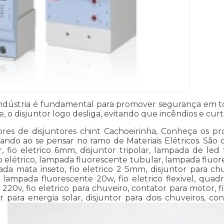
indústria é fundamental para promover segurança em to
o disjuntor logo desliga, evitando que incêndios e cur
 de disjuntores chint Cachoeirinha, Conheça os produ
cando ao se pensar no ramo de Materiais Elétricos. São
r, fio eletrico 6mm, disjuntor tripolar, lampada de le
 fio elétrico, lampada fluorescente tubular, lampada fluo
pada mata inseto, fio eletrico 2 5mm, disjuntor para 
 lampada fluorescente 20w, fio eletrico flexivel, quad
0v, fio eletrico para chuveiro, contator para motor, fi
or para energia solar, disjuntor para dois chuveiros, co