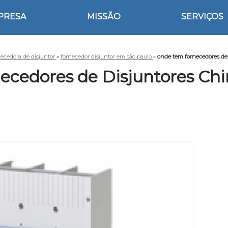
PRESA
MISSÃO
SERVIÇOS
ecedora de disjuntor
»
fornecedor disjuntor em são paulo
»
onde tem fornecedores de 
cedores de Disjuntores Chi