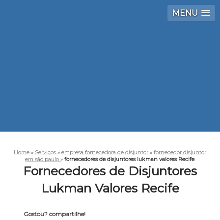
MENU
Home
»
Serviços
»
empresa fornecedora de disjuntor
»
fornecedor disjuntor
em são paulo
»
fornecedores de disjuntores lukman valores Recife
Fornecedores de Disjuntores
Lukman Valores Recife
Gostou? compartilhe!