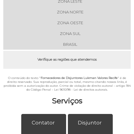
ZONA LESTE
ZONA NORTE
ZONA OESTE
ZONA SUL
BRASIL
Verifique as regiões que atendemos
O conteúdo do texto "
Fornecedores de Disjuntores Lukman Valores Recife
" é de
direito reservado. Sua reprodução, parcial ou total, mesmo citando nossos links, é
proibida sem a autorização do autor. Crime de violação de direito autoral – artigo 184
do Código Penal –
Lei 9610/98 - Lei de direitos autorais
.
Serviços
Contator
Disjuntor