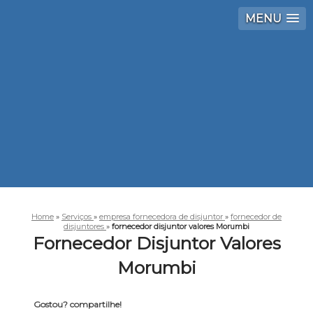
MENU
Home
»
Serviços
»
empresa fornecedora de disjuntor
»
fornecedor de
disjuntores
»
fornecedor disjuntor valores Morumbi
Fornecedor Disjuntor Valores
Morumbi
Gostou? compartilhe!