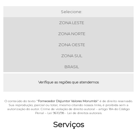
Selecione:
ZONA LESTE
ZONA NORTE
ZONA OESTE
ZONA SUL
BRASIL
Verifique as regiões que atendemos
O conteúdo do texto "
Fornecedor Disjuntor Valores Morumbi
" é de direito reservado.
Sua reprodução, parcial ou total, mesmo citando nossos links, é proibida sem a
autorização do autor. Crime de violação de direito autoral – artigo 184 do Código
Penal –
Lei 9610/98 - Lei de direitos autorais
.
Serviços