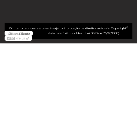
©
O inteiro teor deste site está sujeito à proteção de direitos autorais. Copyright
Materiais Elétricos Ideal (Lei 9610 de 19/02/1998)