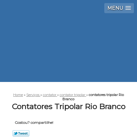
MENU
Home
»
Serviços
»
contator
»
contator tripolar
»
contatores tripolar Rio
Branco
Contatores Tripolar Rio Branco
Gostou? compartilhe!