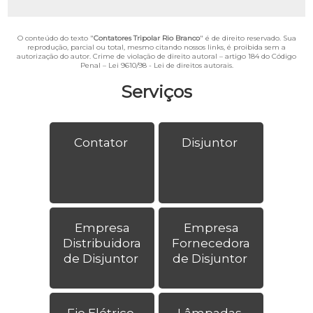
O conteúdo do texto "
Contatores Tripolar Rio Branco
" é de direito reservado. Sua
reprodução, parcial ou total, mesmo citando nossos links, é proibida sem a
autorização do autor. Crime de violação de direito autoral – artigo 184 do Código
Penal –
Lei 9610/98 - Lei de direitos autorais
.
Serviços
Contator
Disjuntor
Empresa
Empresa
Distribuidora
Fornecedora
de Disjuntor
de Disjuntor
Fio Elétrico
Lâmpadas