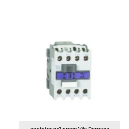
contator nc1 preço Vila Romana