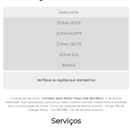
Selecione:
ZONA LESTE
ZONA NORTE
ZONA OESTE
ZONA SUL
BRASIL
Verifique as regiões que atendemos
O conteúdo do texto "
Contator para Motor Preço José Bonifácio
" é de direito
reservado. Sua reprodução, parcial ou total, mesmo citando nossos links, é proibida
sem a autorização do autor. Crime de violação de direito autoral – artigo 184 do
Código Penal –
Lei 9610/98 - Lei de direitos autorais
.
Serviços