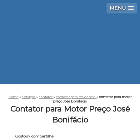
MENU
Home
»
Serviços
»
contator
»
contator para residência
»
contator para motor
preço José Bonifácio
Contator para Motor Preço José
Bonifácio
Gostou? compartilhe!