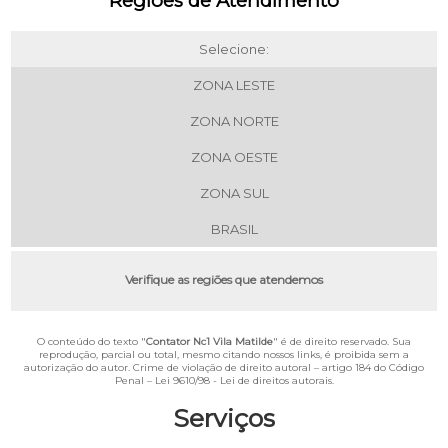
Regiões de Atendimento
Selecione:
ZONA LESTE
ZONA NORTE
ZONA OESTE
ZONA SUL
BRASIL
Verifique as regiões que atendemos
O conteúdo do texto "
Contator Nc1 Vila Matilde
" é de direito reservado. Sua
reprodução, parcial ou total, mesmo citando nossos links, é proibida sem a
autorização do autor. Crime de violação de direito autoral – artigo 184 do Código
Penal –
Lei 9610/98 - Lei de direitos autorais
.
Serviços