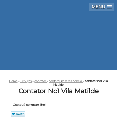
MENU
Home
»
Serviços
»
contator
»
contator para residência
»
contator nc1 Vila
Matilde
Contator Nc1 Vila Matilde
Gostou? compartilhe!