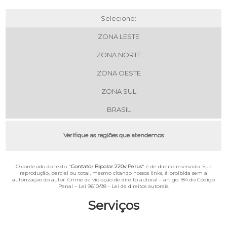
Selecione:
ZONA LESTE
ZONA NORTE
ZONA OESTE
ZONA SUL
BRASIL
Verifique as regiões que atendemos
O conteúdo do texto "
Contator Bipolar 220v Perus
" é de direito reservado. Sua
reprodução, parcial ou total, mesmo citando nossos links, é proibida sem a
autorização do autor. Crime de violação de direito autoral – artigo 184 do Código
Penal –
Lei 9610/98 - Lei de direitos autorais
.
Serviços