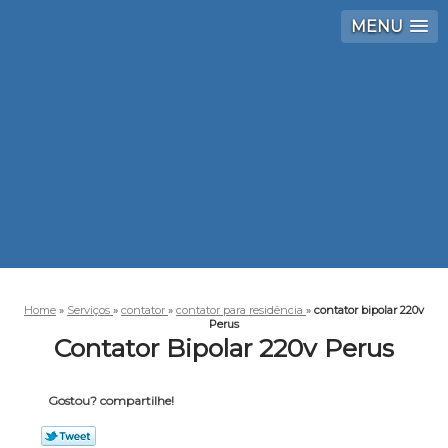
MENU
Home
»
Serviços
»
contator
»
contator para residência
»
contator bipolar 220v
Perus
Contator Bipolar 220v Perus
Gostou? compartilhe!