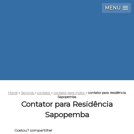
MENU
Home
»
Serviços
»
contator
»
contator para motor
»
contator para residência
Sapopemba
Contator para Residência
Sapopemba
Gostou? compartilhe!