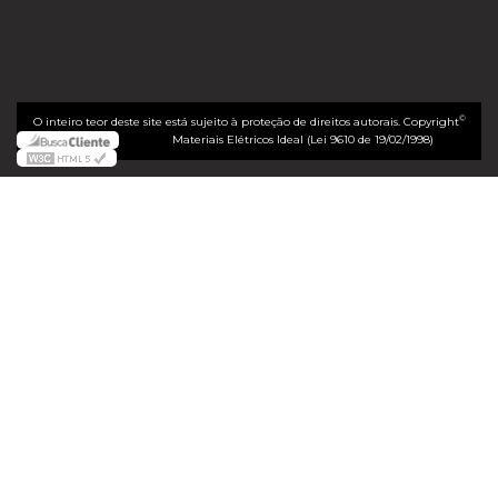
©
O inteiro teor deste site está sujeito à proteção de direitos autorais. Copyright
Materiais Elétricos Ideal (Lei 9610 de 19/02/1998)