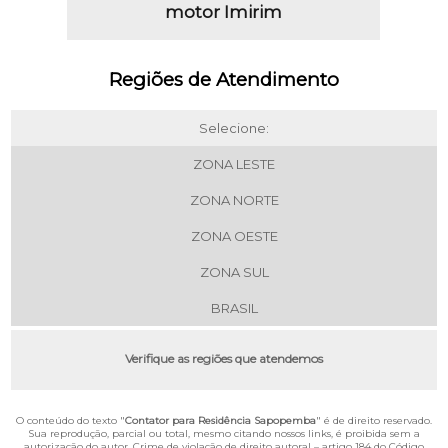
motor Imirim
Regiões de Atendimento
Selecione:
ZONA LESTE
ZONA NORTE
ZONA OESTE
ZONA SUL
BRASIL
Verifique as regiões que atendemos
O conteúdo do texto "
Contator para Residência Sapopemba
" é de direito reservado.
Sua reprodução, parcial ou total, mesmo citando nossos links, é proibida sem a
autorização do autor. Crime de violação de direito autoral – artigo 184 do Código