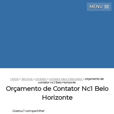
MENU
Home
»
Serviços
»
contator
»
contator para interruptor
»
orçamento de
contator nc1 Belo Horizonte
Orçamento de Contator Nc1 Belo
Horizonte
Gostou? compartilhe!