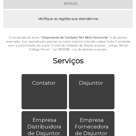
BRASIL
Verifique as regiões que atendemos
O conteúdo do texto "
Orçamento de Contator Nc1 Belo Horizonte
" é de direito
reservado. Sua reprodução, parcial ou total, mesmo citando nossos links, é proibida
sem a autorização do autor. Crime de violação de direito autoral – artigo 184 do
Código Penal –
Lei 9610/98 - Lei de direitos autorais
.
Serviços
Contator
Disjuntor
Empresa
Empresa
Distribuidora
Fornecedora
de Disjuntor
de Disjuntor