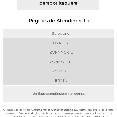
gerador Itaquera
Regiões de Atendimento
Selecione:
ZONA LESTE
ZONA NORTE
ZONA OESTE
ZONA SUL
BRASIL
Verifique as regiões que atendemos
O conteúdo do texto "
Orçamento de Contator Bobina 12v Itaim Paulista
" é de direito
reservado. Sua reprodução, parcial ou total, mesmo citando nossos links, é proibida
sem a autorização do autor. Crime de violação de direito autoral – artigo 184 do