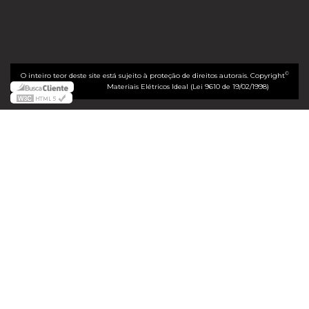
©
O inteiro teor deste site está sujeito à proteção de direitos autorais. Copyright
Materiais Elétricos Ideal (Lei 9610 de 19/02/1998)