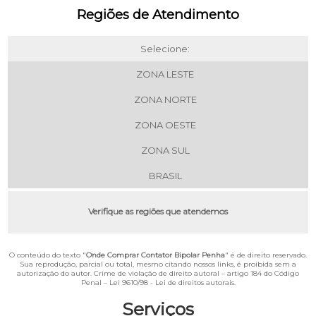
Regiões de Atendimento
Selecione:
ZONA LESTE
ZONA NORTE
ZONA OESTE
ZONA SUL
BRASIL
Verifique as regiões que atendemos
O conteúdo do texto "
Onde Comprar Contator Bipolar Penha
" é de direito reservado.
Sua reprodução, parcial ou total, mesmo citando nossos links, é proibida sem a
autorização do autor. Crime de violação de direito autoral – artigo 184 do Código
Penal –
Lei 9610/98 - Lei de direitos autorais
.
Serviços