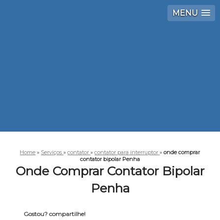
MENU
Home
»
Serviços
»
contator
»
contator para interruptor
»
onde comprar
contator bipolar Penha
Onde Comprar Contator Bipolar
Penha
Gostou? compartilhe!