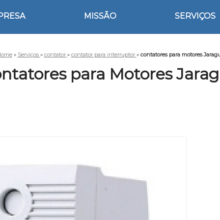
PRESA
MISSÃO
SERVIÇOS
Home
»
Serviços
»
contator
»
contator para interruptor
»
contatores para motores Jarag
ntatores para Motores Jara