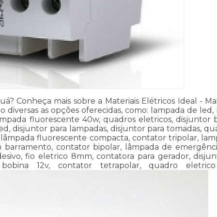
á? Conheça mais sobre a Materiais Elétricos Ideal - Mat
o diversas as opções oferecidas, como: lampada de led, l
ampada fluorescente 40w, quadros eletricos, disjuntor bi
, disjuntor para lampadas, disjuntor para tomadas, quad
, lâmpada fluorescente compacta, contator tripolar, l
om barramento, contator bipolar, lâmpada de emergência
esivo, fio eletrico 8mm, contatora para gerador, disjun
 bobina 12v, contator tetrapolar, quadro eletri