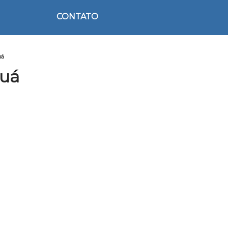
CONTATO
uá
guá