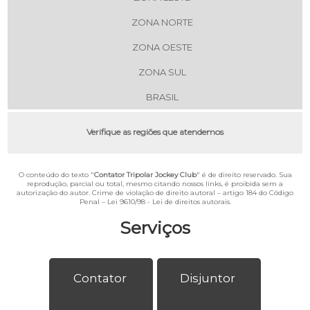
ZONA NORTE
ZONA OESTE
ZONA SUL
BRASIL
Verifique as regiões que atendemos
O conteúdo do texto "
Contator Tripolar Jockey Club
" é de direito reservado. Sua
reprodução, parcial ou total, mesmo citando nossos links, é proibida sem a
autorização do autor. Crime de violação de direito autoral – artigo 184 do Código
Penal –
Lei 9610/98 - Lei de direitos autorais
.
Serviços
Contator
Disjuntor