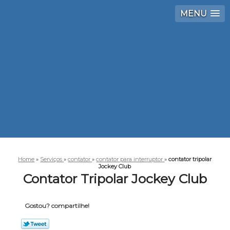
MENU
Home
»
Serviços
»
contator
»
contator para interruptor
»
contator tripolar
Jockey Club
Contator Tripolar Jockey Club
Gostou? compartilhe!