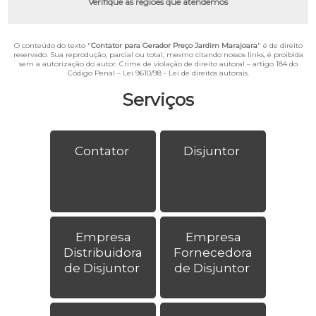
Verifique as regiões que atendemos
O conteúdo do texto "
Contator para Gerador Preço Jardim Marajoara
" é de direito
reservado. Sua reprodução, parcial ou total, mesmo citando nossos links, é proibida
sem a autorização do autor. Crime de violação de direito autoral – artigo 184 do
Código Penal –
Lei 9610/98 - Lei de direitos autorais
.
Serviços
Contator
Disjuntor
Empresa
Empresa
Distribuidora
Fornecedora
de Disjuntor
de Disjuntor