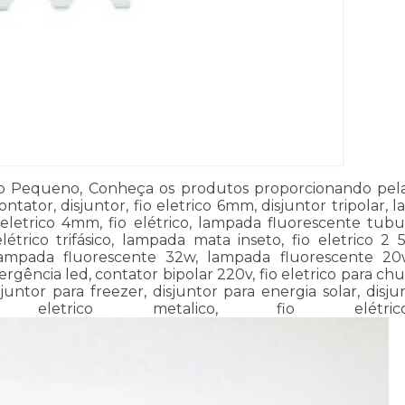
 Pequeno, Conheça os produtos proporcionando pela Mat
ontator, disjuntor, fio eletrico 6mm, disjuntor tripolar
o eletrico 4mm, fio elétrico, lampada fluorescente tub
étrico trifásico, lampada mata inseto, fio eletrico 
lampada fluorescente 32w, lampada fluorescente 20w,
ência led, contator bipolar 220v, fio eletrico para chuve
juntor para freezer, disjuntor para energia solar, disju
adro eletrico metalico, fio