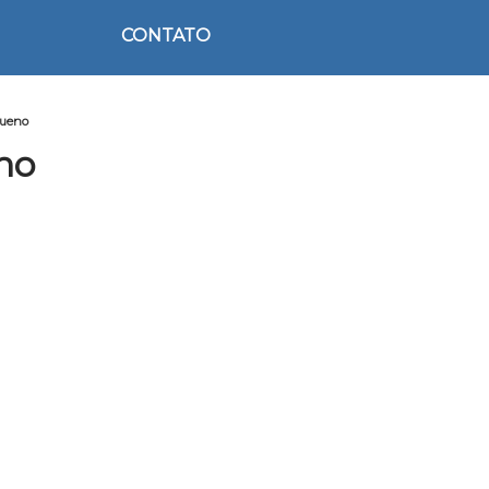
CONTATO
queno
no