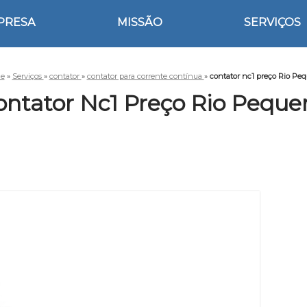
PRESA
MISSÃO
SERVIÇOS
e
»
Serviços
»
contator
»
contator para corrente contínua
»
contator nc1 preço Rio Pe
ontator Nc1 Preço Rio Peque