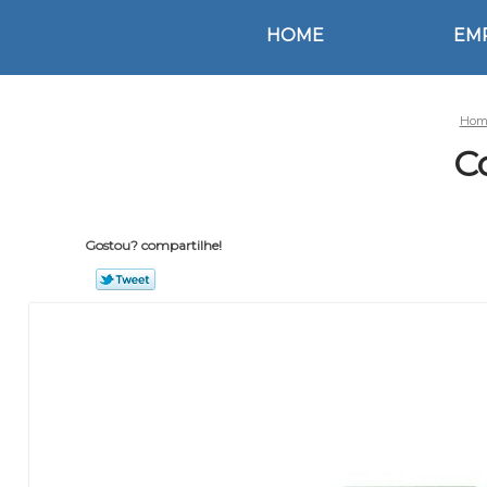
HOME
EM
Hom
C
Gostou? compartilhe!