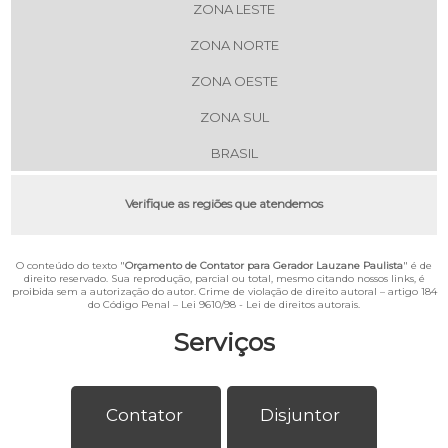
ZONA LESTE
ZONA NORTE
ZONA OESTE
ZONA SUL
BRASIL
Verifique as regiões que atendemos
O conteúdo do texto "
Orçamento de Contator para Gerador Lauzane Paulista
" é de
direito reservado. Sua reprodução, parcial ou total, mesmo citando nossos links, é
proibida sem a autorização do autor. Crime de violação de direito autoral – artigo 184
do Código Penal –
Lei 9610/98 - Lei de direitos autorais
.
Serviços
Contator
Disjuntor