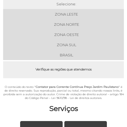
Selecione:
ZONA LESTE
ZONA NORTE
ZONA OESTE
ZONA SUL
BRASIL
Verifique as regiões que atendemos
O conteúdo do texto "
Contator para Corrente Contínua Preço Jardim Paulistano
" é
de direito reservado. Sua reprodução, parcial ou total, mesmo citando nossos links, é
proibida sem a autorização do autor. Crime de violação de direito autoral – artigo 184
do Código Penal –
Lei 9610/98 - Lei de direitos autorais
.
Serviços