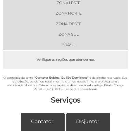
ZONA LESTE
ZONA NORTE
ZONA OESTE
ZONA SUL
BRASIL
Verifique as regiões que atendemos
O conteúdo do texto "
Contator Bobina 12v São Domingos
" é de direito reservado. Sua
reprodução, parcial ou total, mesmo citando nossos links, é proibida sem a
autorização do autor. Crime de violação de direito autoral – artigo 184 do Código
Penal –
Lei 9610/98 - Lei de direitos autorais
.
Serviços
Contator
Disjuntor