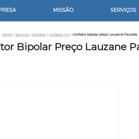
PRESA
MISSÃO
SERVIÇOS
Home
»
Serviços
»
contator
»
contator nc1
»
contator bipolar preço Lauzane Paulista
tor Bipolar Preço Lauzane Pa